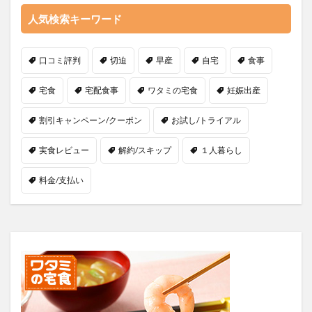
人気検索キーワード
口コミ評判
切迫
早産
自宅
食事
宅食
宅配食事
ワタミの宅食
妊娠出産
割引キャンペーン/クーポン
お試し/トライアル
実食レビュー
解約/スキップ
１人暮らし
料金/支払い