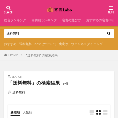
総合ランキング
目的別ランキング
宅食の選び方
おすすめの宅食(3社)
おすすめ
送料無料
nosh(ナッシュ)
食宅便
ウェルネスダイニング
HOME
"送料無料" の検索結果
SEARCH
「送料無料」の検索結果
19件
送料無料
新着順
人気順