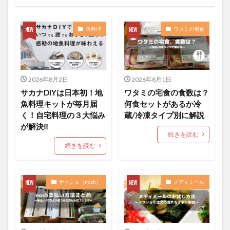
魚料理
ワタミの宅食
2026年8月2日
2026年8月1日
サカナDIYは日本初！地
ワタミの宅食の食数は？
魚料理キットが毎月届
何食セットがあるか冷
く！自宅料理の３大悩み
蔵/冷凍タイプ別に解説
が解決‼︎
続きを読む
続きを読む
ナッシュ（nosh）
メディミール