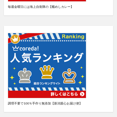
毎週金曜日には海上自衛隊の【艦めしカレー】
調理不要で100％手作り無添加【新潟親心お届け便】