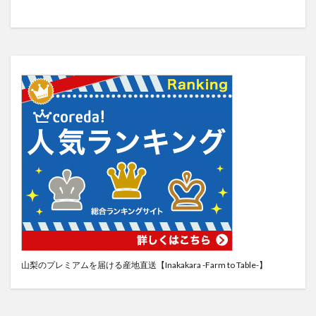
山梨のプレミアムを届ける産地直送【Inakakara -Farm to Table-】