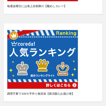
毎週金曜日には海上自衛隊の【艦めしカレー】
調理不要で100％手作り無添加【新潟親心お届け便】