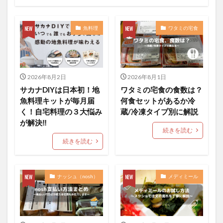
魚料理
ワタミの宅食
2026年8月2日
2026年8月1日
サカナDIYは日本初！地
ワタミの宅食の食数は？
魚料理キットが毎月届
何食セットがあるか冷
く！自宅料理の３大悩み
蔵/冷凍タイプ別に解説
が解決‼︎
続きを読む
続きを読む
ナッシュ（nosh）
メディミール