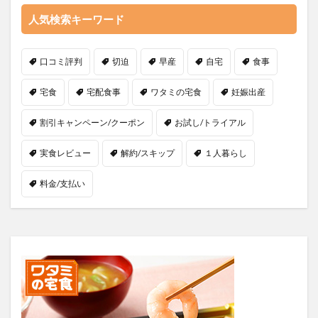
人気検索キーワード
口コミ評判
切迫
早産
自宅
食事
宅食
宅配食事
ワタミの宅食
妊娠出産
割引キャンペーン/クーポン
お試し/トライアル
実食レビュー
解約/スキップ
１人暮らし
料金/支払い