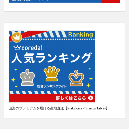
山梨のプレミアムを届ける産地直送【Inakakara -Farm to Table-】