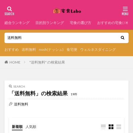
総合ランキング
目的別ランキング
宅食の選び方
おすすめの宅食(3社)
おすすめ
送料無料
nosh(ナッシュ)
食宅便
ウェルネスダイニング
HOME
"送料無料" の検索結果
SEARCH
「送料無料」の検索結果
19件
送料無料
新着順
人気順