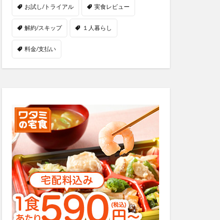
お試し/トライアル
実食レビュー
解約/スキップ
１人暮らし
料金/支払い