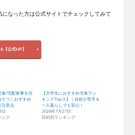
気になった方は公式サイトでチェックしてみて
osh【公式HP】
宅食/宅配食事を活
【大学生におすすめ宅食ラン
由５つ｜おすすめ
キングTop３】｜自炊が苦手＆
方注意点
一人暮らしでも安心！
8日
2026年7月27日
キング
目的別ランキング