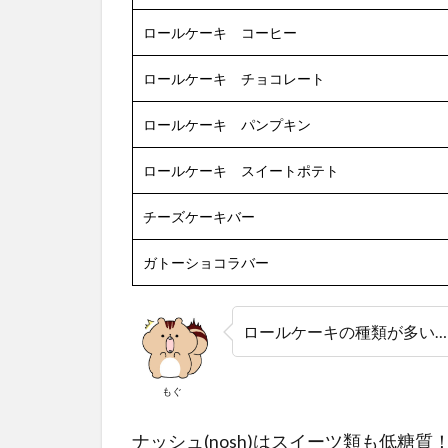
(nosh)
ロールケーキ コーヒー
のバ
ター
ロールケーキ チョコレート
ロー
ル(ロ
ール
ロールケーキ パンプキン
パン)
を食
ロールケーキ スイートポテト
べて
みた
チーズケーキバー
6
ガトーショコラバー
ナッ
シュ
(nosh)
のス
ロールケーキの種類が多い…
イー
ツは
低糖
もぐ
質だ
から
ナッシュ(nosh)はスイーツ類も低糖質