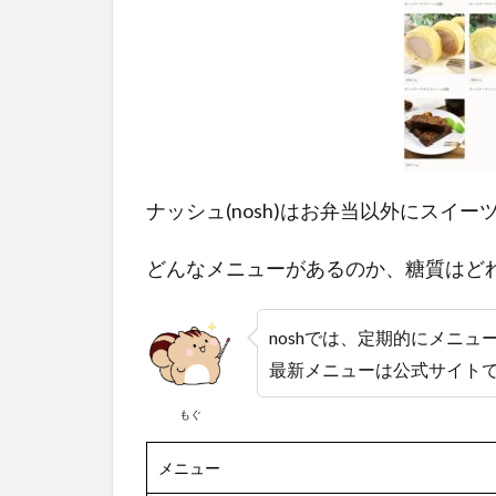
豊か
1.1
関連
2
ナッ
シュ
(nosh)
ナッシュ(nosh)はお弁当以外にスイ
のロ
ール
ケー
どんなメニューがあるのか、糖質はど
キを
食べ
てみ
noshでは、定期的にメニュ
た
最新メニューは公式サイト
3
もぐ
ナッ
シュ
(nosh)
メニュー
のド