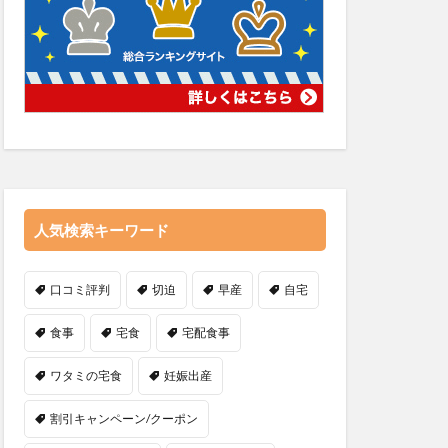
人気検索キーワード
口コミ評判
切迫
早産
自宅
食事
宅食
宅配食事
ワタミの宅食
妊娠出産
割引キャンペーン/クーポン