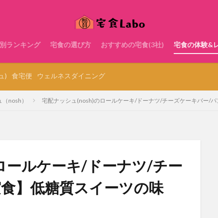
別ランキング
宅食の選び方
おすすめの宅食(3社)
宅食の体験&
ュ)
食宅便
ウェルネスダイニング
（nosh）
宅配ナッシュ(nosh)のロールケーキ/ドーナツ/チーズケーキバー
のロールケーキ/ドーナツ/チー
実食】低糖質スイーツの味