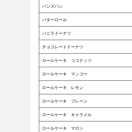
ーナ
バンズパン
ツを
食べ
バターロール
てみ
た
バニラドーナツ
4
ナッ
チョコレートドーナツ
シュ
(nosh)
ロールケーキ ココナッツ
のチ
ーズ
ロールケーキ マンゴー
ケー
キバ
ロールケーキ レモン
ーを
食べ
ロールケーキ プレーン
てみ
た
ロールケーキ キャラメル
5
ナッ
ロールケーキ マロン
シュ