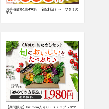
お手頃価格1食490円（宅配料込）〜｜ワタミの
宅食
【期間限定】biz-mom入りＯｉｓｉｘプレママ