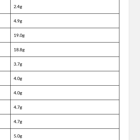
2.4g
4.9g
19.0g
18.8g
3.7g
4.0g
4.0g
4.7g
4.7g
5.0g