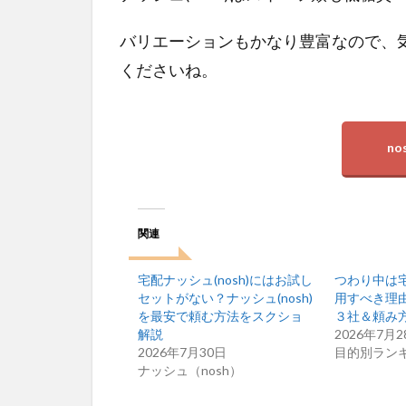
罪悪
感も
バリエーションもかなり豊富なので、
薄
い！
くださいね。
ダイ
エッ
ター
にも
n
おす
すめ
7
まと
関連
め：
ナッ
宅配ナッシュ(nosh)にはお試し
つわり中は
シュ
セットがない？ナッシュ(nosh)
用すべき理
(nosh)
を最安で頼む方法をスクショ
３社＆頼み
はス
解説
2026年7月2
イー
2026年7月30日
目的別ラン
ツ類
ナッシュ（nosh）
も低
糖質