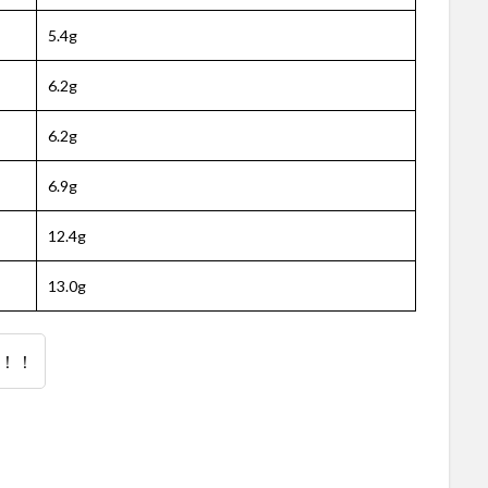
5.4g
6.2g
6.2g
6.9g
12.4g
13.0g
！！
！