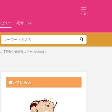
レビュー
宅食Q&A
/パン【実食】低糖質スイーツの味は？
書いている人