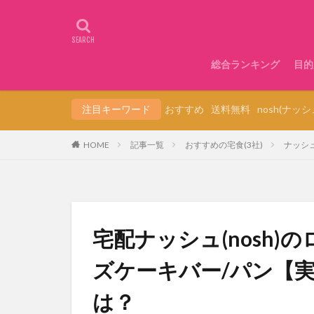
総合ランキング
目的
注目キーワード
おすすめ
送料無料
nosh(ナッシ
HOME
記事一覧
おすすめの宅食(3社)
ナッシュ
宅配ナッシュ(nosh)
ズケーキバー/パン【
は？