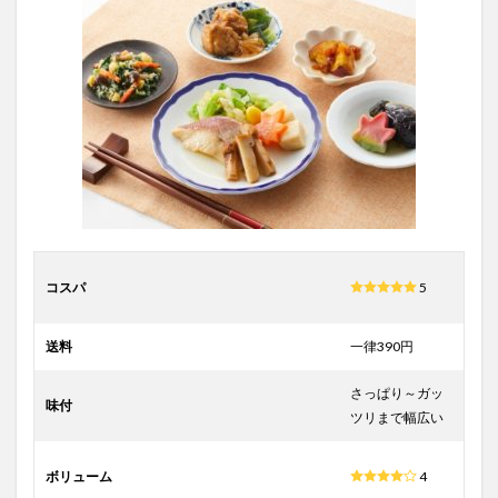
る
Q&A
5.1
帰宅
時間
が不
規則
で受
け取
れる
か分
から
ない…
コスパ
5
5.2
自分
の単
送料
一律390円
身赴
任地
さっぱり～ガッ
は配
味付
送エ
ツリまで幅広い
リア
にな
ボリューム
4
って
い