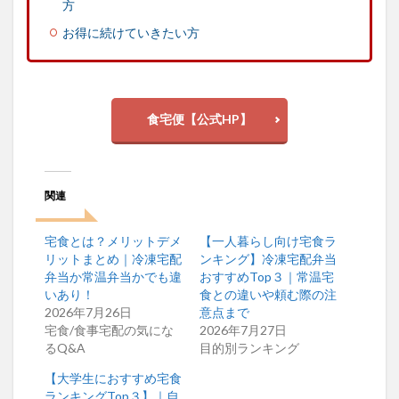
方
め：
食事
お得に続けていきたい方
宅配
は時
間と
手間
の節
食宅便【公式HP】
約
に！
単身
赴任
時こ
関連
そ利
用し
よう
宅食とは？メリットデメ
【一人暮らし向け宅食ラ
リットまとめ｜冷凍宅配
ンキング】冷凍宅配弁当
弁当か常温弁当かでも違
おすすめTop３｜常温宅
いあり！
食との違いや頼む際の注
2026年7月26日
意点まで
宅食/食事宅配の気にな
2026年7月27日
るQ&A
目的別ランキング
【大学生におすすめ宅食
ランキングTop３】｜自