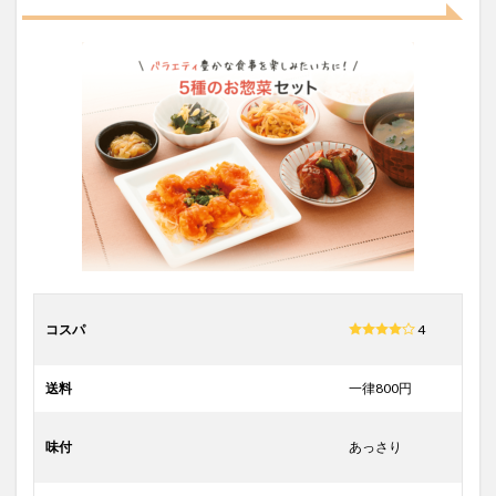
コスパ
4
送料
一律800円
味付
あっさり