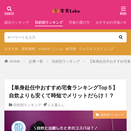
総合ランキング
目的別ランキング
宅食の選び方
おすすめの宅食(3社)
おすすめ
送料無料
nosh(ナッシュ)
食宅便
ウェルネスダイニング
HOME
記事一覧
目的別ランキング
【単身赴任中おすすめ宅食
【単身赴任中おすすめ宅食ランキングTop５】
自炊よりも安くて時短でメリットだらけ！？
目的別ランキング
１人暮らし
目的別ランキング