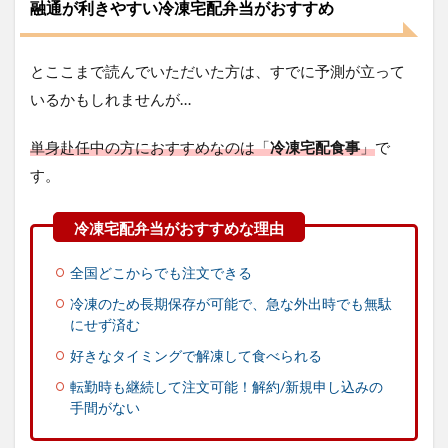
融通が利きやすい冷凍宅配弁当がおすすめ
4.2
自炊
とど
とここまで読んでいただいた方は、すでに予測が立って
っち
がい
いるかもしれませんが…
い？
かか
単身赴任中の方におすすめなのは「
冷凍宅配食事
」
で
る費
用や
す。
時間
を比
べて
みた
4.3
全国どこからでも注文できる
家事
冷凍のため長期保存が可能で、急な外出時でも無駄
時間
にせず済む
を節
約し
好きなタイミングで解凍して食べられる
たい
方は
転勤時も継続して注文可能！解約/新規申し込みの
活用
手間がない
すべ
き