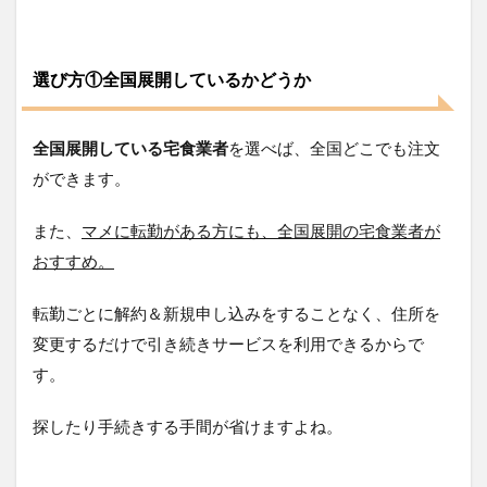
すい
冷凍
宅配
弁当
選び方①全国展開しているかどうか
がお
すす
め
全国展開している宅食業者
を選べば、全国どこでも注文
2
ができます。
単身
赴任
の方
また、
マメに転勤がある方にも、全国展開の宅食業者が
への
おすすめ。
おす
すめ
食事
転勤ごとに解約＆新規申し込みをすることなく、住所を
宅配
サー
変更するだけで引き続きサービスを利用できるからで
ビス
す。
５選
2.1
探したり手続きする手間が省けますよね。
食宅
便