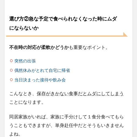
2.2
関連
2.3
選び方②急な予定で食べられなくなった時にムダ
ニチ
にならないか
レイ
フー
ズダ
イレ
不在時の対応が柔軟かどうか
も重要なポイント。
クト
2.4
突然の出張
関連
偶然休みがとれて自宅に帰省
2.5
当日決まった接待や飲み会
nosh（ナ
ッシュ）
こんなとき、
保存がきかない食事だとムダにしてしまう
2.6
ことになります。
関連
2.7
同居家族がいれば、家族に手分けして１食分食べてもら
ウェ
うこともできますが、単身赴任中だとそうもいきません
ルネ
スダ
よね。
イニ