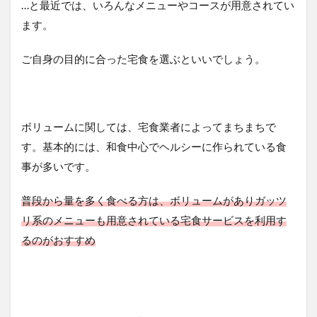
…と最近では、いろんなメニューやコースが用意されてい
理由
ます。
4
気に
なる
ご自身の目的に合った宅食を選ぶといいでしょう。
コス
パ…
単身
赴任
中に
ボリュームに関しては、宅食業者によってまちまちで
食事
宅配
す。基本的には、和食中心でヘルシーに作られている食
を利
事が多いです。
用す
るの
は割
普段から量を多く食べる方は、ボリュームがありガッツ
高に
リ系のメニューも用意されている宅食サービスを利用す
な
る？
るのがおすすめ
4.1
食事
宅配
の相
場