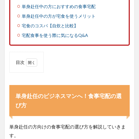
単身赴任中の方におすすめの食事宅配
単身赴任中の方が宅食を使うメリット
宅食のコスパ【自炊と比較】
宅配食事を使う際に気になるQ&A
目次
1
単身
赴任
のビ
ジネ
単身赴任のビジネスマンへ！食事宅配の選
スマ
ン
び方
へ！
食事
宅配
単身赴任の方向けの食事宅配の選び方を解説していきま
の選
び方
す。