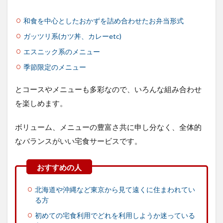
らな
いん
和食を中心としたおかずを詰め合わせたお弁当形式
だけ
ど、
ガッツリ系(カツ丼、カレーetc)
調整
エスニック系のメニュー
でき
る？
季節限定のメニュー
5.5
急な
とコースやメニューも多彩なので、いろんな組み合わせ
出張
を楽しめます。
で食
事が
不要
ボリューム、メニューの豊富さ共に申し分なく、全体的
＆受
なバランスがいい宅食サービスです。
け取
れな
い！
どう
した
らい
北海道や沖縄など東京から見て遠くに住まわれてい
い？
る方
6
初めての宅食利用でどれを利用しようか迷っている
まと