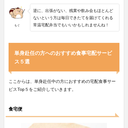
4.4
逆に、出張がない、残業や飲み会もほとんど
料理
が趣
ないという方は毎日できたてを届けてくれる
味、
常温宅配弁当でもいいかもしれませんね！
もぐ
１円
でも
費用
を抑
えた
単身赴任の方へのおすすめ食事宅配サービ
い方
は自
ス５選
炊で
5
単身
ここからは、単身赴任中の方におすすめの宅配食事サー
赴任
中の
ビスTop５をご紹介していきます。
宅
食/
宅配
食事
食宅便
利用
のよ
くあ