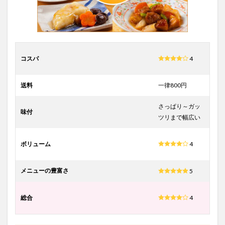
コスパ
4
送料
一律800円
さっぱり～ガッ
味付
ツリまで幅広い
ボリューム
4
メニューの豊富さ
5
総合
4