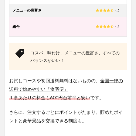
る？
メニューの豊富さ
4.5
5.3
また
総合
転勤
4.5
にな
って
しま
うか
コスパ、味付け、メニューの豊富さ、すべての
も…す
ぐに
バランスがいい！
解約
はで
き
お試しコースや初回送料無料はないものの、
全国一律の
る？
送料で始めやすい「食宅便」
5.4
１食あたりの料金も600円台前半と安い
週末
です。
は遠
方の
さらに、注文するごとにポイントがたまり、貯めたポイ
自宅
に帰
ントと豪華景品を交換できる制度も。
るか
ら食
事い