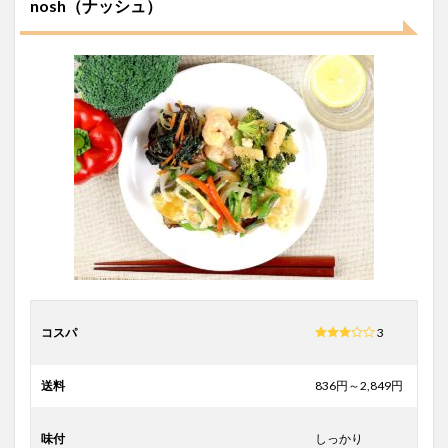
nosh（ナッシュ）
コスパ
3
送料
836円～2,849円
味付
しっかり