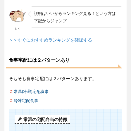
1.1
食事
説明はいいからランキング見る！という方は
宅配
には
下記からジャンプ
２パ
もぐ
ター
ンあ
＞＞すぐにおすすめランキングを確認する
り
1.2
選び
食事宅配には２パターンあり
方①
全国
展開
して
そもそも食事宅配には２パターンあります。
いる
かど
常温(冷蔵)宅配食事
うか
冷凍宅配食事
1.3
選び
方②
急な
常温の宅配弁当の特徴
予定
で食