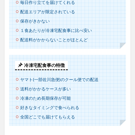
毎日作り立てを届けてくれる
べら
れな
配送エリアが限定されている
くな
った
保存がきかない
時に
ムダ
１食あたりが冷凍宅配食事に比べ安い
にな
配送料がかからないことがほとんど
らな
いか
1.4
選び
冷凍宅配食事の特徴
方③
栄養
面と
ヤマト(一部佐川急便)のクール便での配送
ボリ
送料がかかるケースが多い
ュー
ムが
冷凍のため長期保存が可能
十分
か
好きなタイミングで食べられる
1.5
全国どこでも届けてもらえる
融通
が利
きや