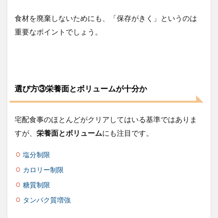
ング
食材を廃棄しないためにも、「保存がきく」というのは
2.8
重要なポイントでしょう。
関連
2.9
ワタ
ミの
宅食
ダイ
選び方③栄養面とボリュームが十分か
レク
ト
2.10
宅配食事のほとんどがクリアしてはいる基準ではありま
関連
すが、
栄養面とボリューム
にも注目です。
3
単身
塩分制限
赴任
カロリー制限
中の
方に
糖質制限
宅食
がお
タンパク質増強
すす
めな